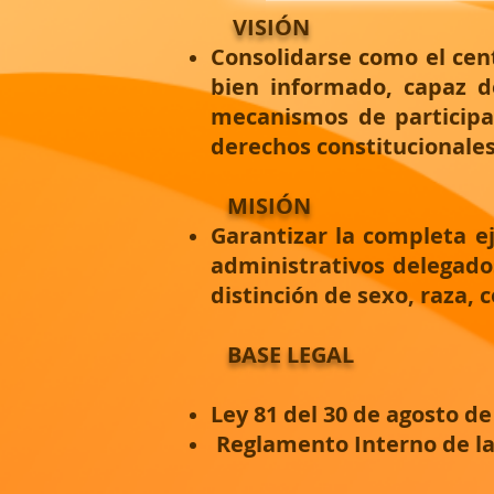
VISIÓN
Consolidarse como el cent
bien informado, capaz d
mecanismos de participac
derechos constitucionales
​
MISIÓN
Garantizar la completa ej
administrativos delegados
distinción de sexo, raza, c
BASE LEGAL
Ley 81 del 30 de agosto 
Reglamento Interno de la 