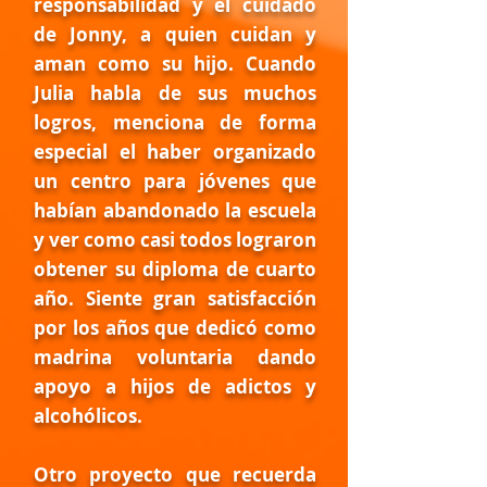
responsabilidad y el cuidado
de Jonny, a quien cuidan y
aman como su hijo. Cuando
Julia habla de sus muchos
logros, menciona de forma
especial el haber organizado
un centro para jóvenes que
habían abandonado la escuela
y ver como casi todos lograron
obtener su diploma de cuarto
año. Siente gran satisfacción
por los años que dedicó como
madrina voluntaria dando
apoyo a hijos de adictos y
alcohólicos.
Otro proyecto que recuerda