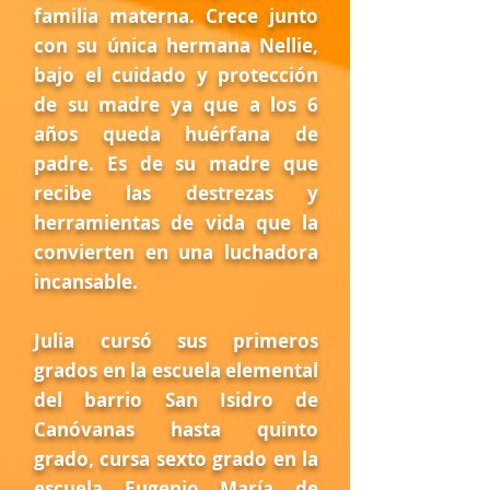
familia materna. Crece junto
con su única hermana Nellie,
bajo el cuidado y protección
de su madre ya que a los 6
años queda huérfana de
padre. Es de su madre que
recibe las destrezas y
herramientas de vida que la
convierten en una luchadora
incansable.
Julia cursó sus primeros
grados en la escuela elemental
del barrio San Isidro de
Canóvanas hasta quinto
grado, cursa sexto grado en la
escuela Eugenio María de