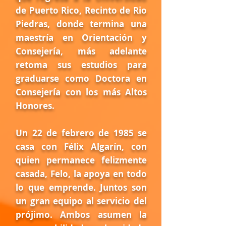
de Puerto Rico, Recinto de Rio
Piedras, donde termina una
maestría en Orientación y
Consejería, más adelante
retoma sus estudios para
graduarse como Doctora en
Consejería con los más Altos
Honores.
Un 22 de febrero de 1985 se
casa con Félix Algarín, con
quien permanece felizmente
casada, Felo, la apoya en todo
lo que emprende. Juntos son
un gran equipo al servicio del
prójimo. Ambos asumen la