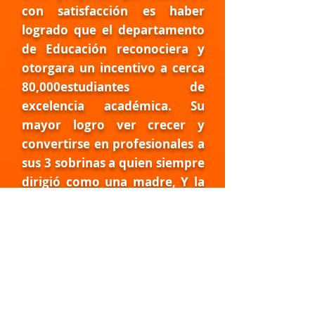
con satisfacción es haber
logrado que el departamento
de Educación reconociera y
otorgara un incentivo a cerca
80,000estudiantes de
excelencia académica. Su
mayor logro ver crecer y
convertirse en profesionales a
sus 3 sobrinas a quien siempre
dirigió como una madre, Y la
relación familiar estrecha que
sin importar las circunstancias
mantiene con su hermana y su
madre. Continuó trabajando
en el Departamento de
Educación, llegando a ser
Secretaria Auxiliar de