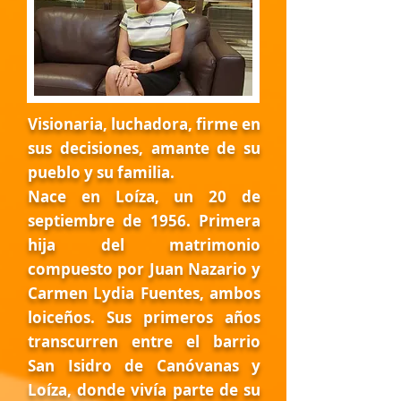
Visionaria, luchadora, firme en
sus decisiones, amante de su
pueblo y su familia.
Nace en Loíza, un 20 de
septiembre de 1956. Primera
hija del matrimonio
compuesto por Juan Nazario y
Carmen Lydia Fuentes, ambos
loiceños. Sus primeros años
transcurren entre el barrio
San Isidro de Canóvanas y
Loíza, donde vivía parte de su