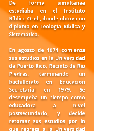
De forma simultánea
estudiaba en el Instituto
Bíblico Oreb, donde obtuvo un
diploma en Teología Bíblica y
Sistemática.
En agosto de 1974 comienza
sus estudios en la Universidad
de Puerto Rico, Recinto de Rio
Piedras, terminando un
bachillerato en Educación
Secretarial en 1979. Se
desempeña un tiempo como
educadora a nivel
postsecundario, y decide
retomar sus estudios por lo
que regresa a la Universidad