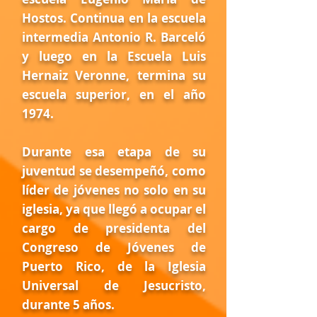
Hostos. Continua en la escuela
intermedia Antonio R. Barceló
y luego en la Escuela Luis
Hernaiz Veronne, termina su
escuela superior, en el año
1974.
Durante esa etapa de su
juventud se desempeñó, como
líder de jóvenes no solo en su
iglesia, ya que llegó a ocupar el
cargo de presidenta del
Congreso de Jóvenes de
Puerto Rico, de la Iglesia
Universal de Jesucristo,
durante 5 años.